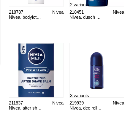
2 variants
218787
Nivea
218451
Nivea
Nivea, bodylotion
Nivea, dusch creme
3 variants
211837
Nivea
219939
Nivea
Nivea, after shave balsam
Nivea, deo roll on