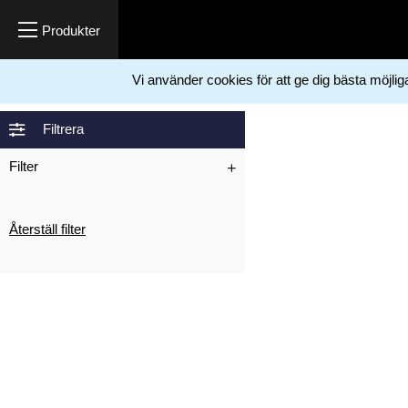
Vi använder cookies för att ge dig bästa möjli
Home
Kemikalier
Basis kemikalier og andet
Vaseline
>
>
>
Filtrera
Filter
Återställ filter