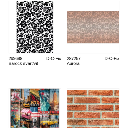
299698
D-C-Fix
287257
D-C-Fix
Barock svart/vit
Aurora