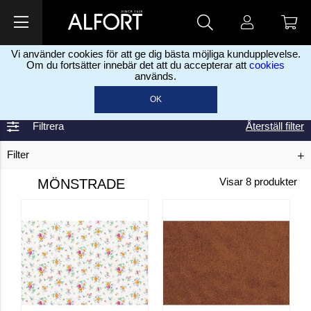
Vi använder cookies för att ge dig bästa möjliga kundupplevelse.
Om du fortsätter innebär det att du accepterar att
cookies
används.
Home
Interiør
Kontaktplast
Mønstrede
>
>
>
OK
Filtrera
Återställ filter
Filter
MÖNSTRADE
Visar
8
produkter