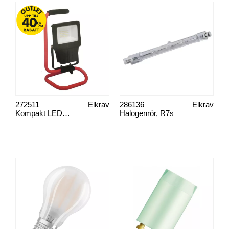
272511
Elkrav
286136
Elkrav
Kompakt LED 20W bærbar
Halogenrör, R7s