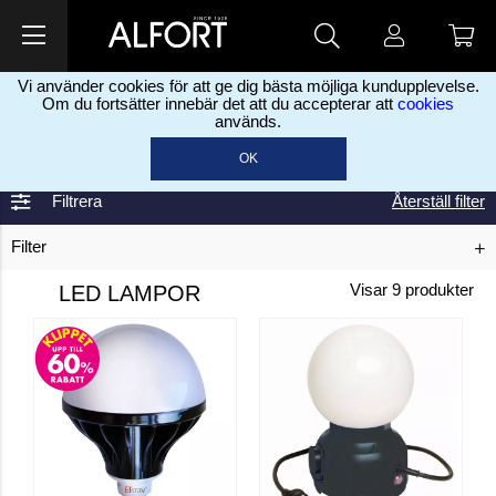
Vi använder cookies för att ge dig bästa möjliga kundupplevelse.
Om du fortsätter innebär det att du accepterar att
cookies
används.
Home
El & belysning
Elartikler
LED lamper
>
>
>
OK
Filtrera
Återställ filter
Filter
LED LAMPOR
Visar
9
produkter