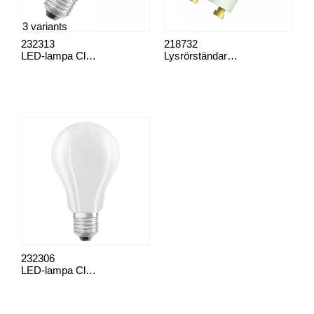
3 variants
232313
218732
LED-lampa Classic E27
Lysrörständare, st151 4-22w
232306
LED-lampa Classic E27