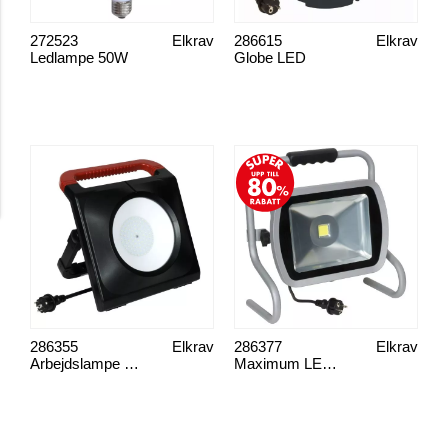
272523
Elkrav
286615
Elkrav
Ledlampe 50W
Globe LED
286355
Elkrav
286377
Elkrav
Arbejdslampe Compact LED 50W
Maximum LED 80W