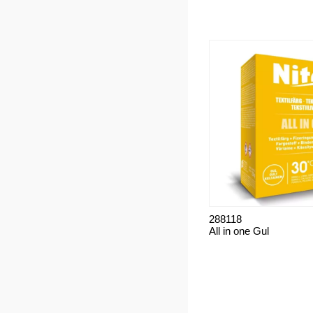
288118
All in one Gul