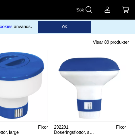
Sök
ookies
används.
OK
Visar
89
produkter
Fixor
292291
Fixor
ttör, large
Doseringsflottör, small