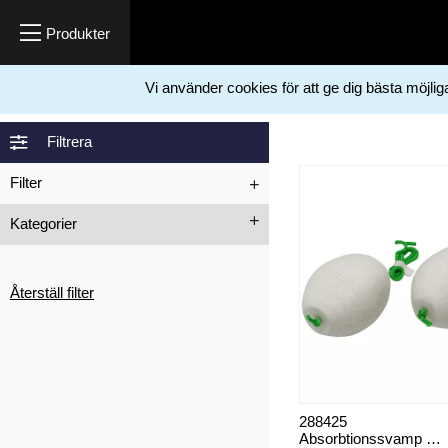
Vi använder cookies för att ge dig bästa möjli
Home
Kemikalier
>
Filtrera
Filter
Kategorier
Udendørs
Rengøring og
behandlinger
behandlinger
Återställ filter
Opløsningsmidler
Acetone
Ild og
Benzin
brændstoffer
Pool & Spa
Pool
Tilbehør
Basis
kemikalier og
andet
288425
Absorbtionssvamp SPA
Ta bort is++
Cement og