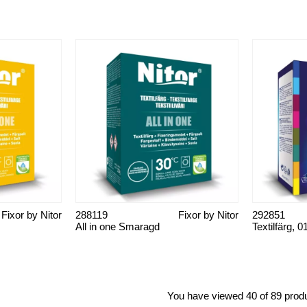
Fixor by Nitor
288119
Fixor by Nitor
292851
All in one Smaragd
Textilfärg, 0
You have viewed 40 of 89 prod