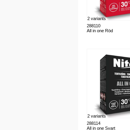
2 variants
288110
All in one Röd
2 variants
288114
All in one Svart