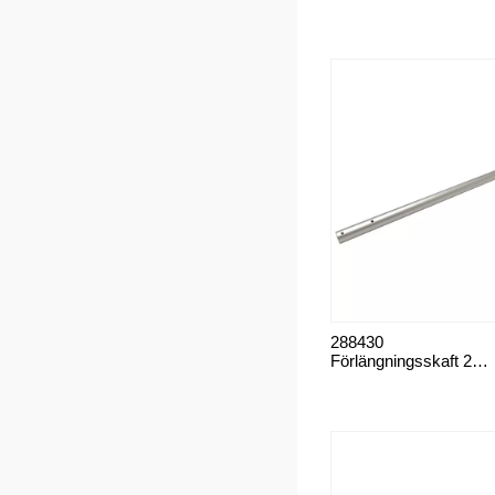
Gips
Malerkalk
Tekstiler
Pletfjerner
Imprægnering
Stivelse
Texksilfarve
288430
Förlängningsskaft 2-delat 1,8-3,6m