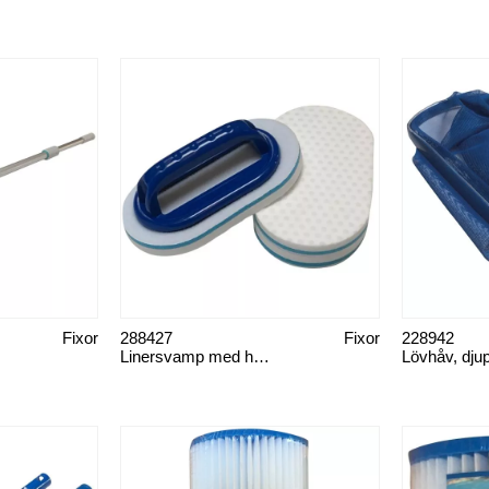
Fixor
288427
Fixor
228942
Linersvamp med handtag
Lövhåv, dju