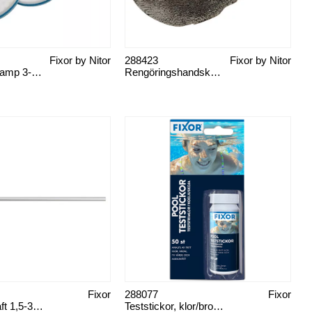
Fixor by Nitor
288423
Fixor by Nitor
Refill linersvamp 3-pack
Rengöringshandske mikrofiber
Fixor
288077
Fixor
Teleskopskaft 1,5-3,6m
Teststickor, klor/brom/pH