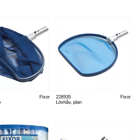
Fixor
228935
Fixor
p
Lövhåv, plan