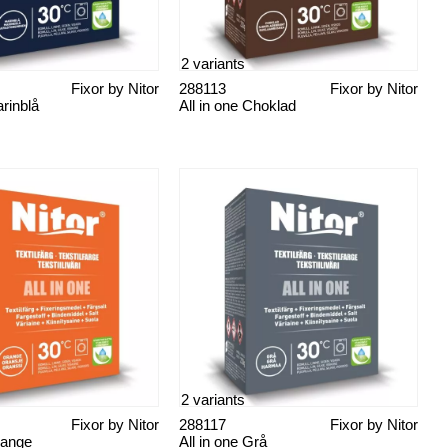
2 variants
Fixor by Nitor
288113
Fixor by Nitor
arinblå
All in one Choklad
2 variants
Fixor by Nitor
288117
Fixor by Nitor
range
All in one Grå