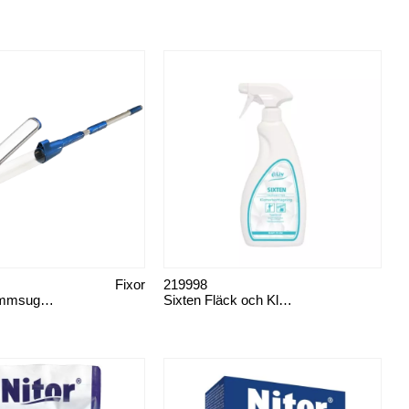
Fixor
219998
Vacuum dammsugare
Sixten Fläck och Klotterborttagning