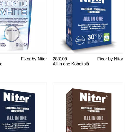
Fixor by Nitor
288109
Fixor by Nitor
te
All in one Koboltblå