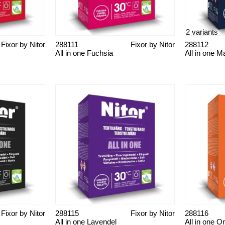
2 variants
Fixor by Nitor
288111
Fixor by Nitor
288112
All in one Fuchsia
All in one M
Fixor by Nitor
288115
Fixor by Nitor
288116
All in one Lavendel
All in one O