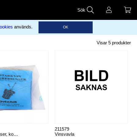
Sök
ookies
används.
OK
Visar
5
produkter
211579
Viningredienser, komplett
Vinsvavla