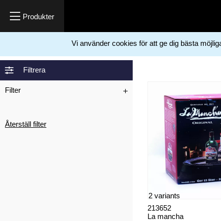
Vi använder cookies för att ge dig bästa möjli
Home
Forbrugsvarer
Livsmidler
Vinsæt
>
>
>
Filtrera
Filter
Återställ filter
2 variants
213652
La mancha