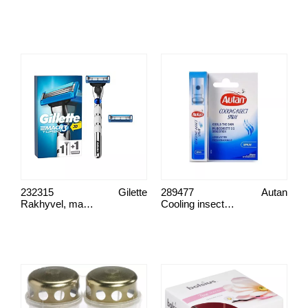
232315
Gilette
289477
Autan
Rakhyvel, mach 3
Cooling insect, Autan