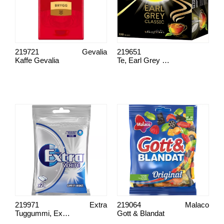
219721
Gevalia
219651
Kaffe Gevalia
Te, Earl Grey 100 påsar
219971
Extra
219064
Malaco
Tuggummi, Extra
Gott & Blandat