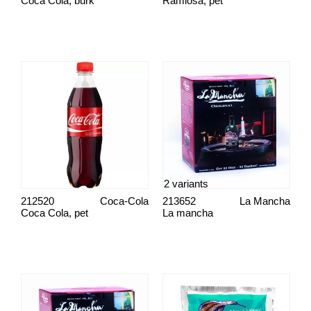
Coca Cola, burk
Ramlösa, pet
2 variants
212520
Coca-Cola
213652
La Mancha
Coca Cola, pet
La mancha