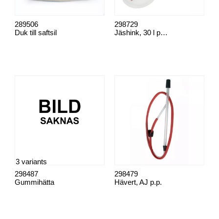
289506
298729
Duk till saftsil
Jäshink, 30 l plast
3 variants
298487
298479
Gummihätta
Hävert, AJ p.p.