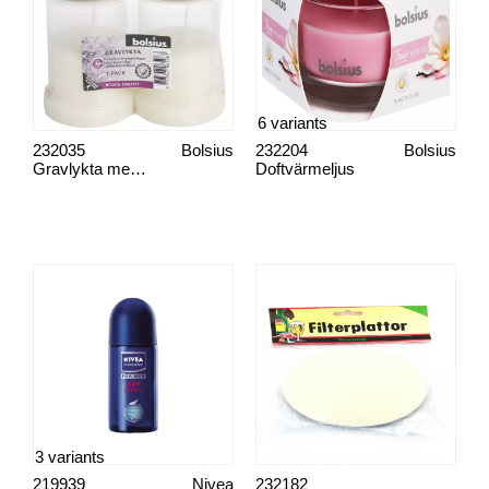
6 variants
232035
Bolsius
232204
Bolsius
Gravlykta med lock
Doftvärmeljus
3 variants
219939
Nivea
232182