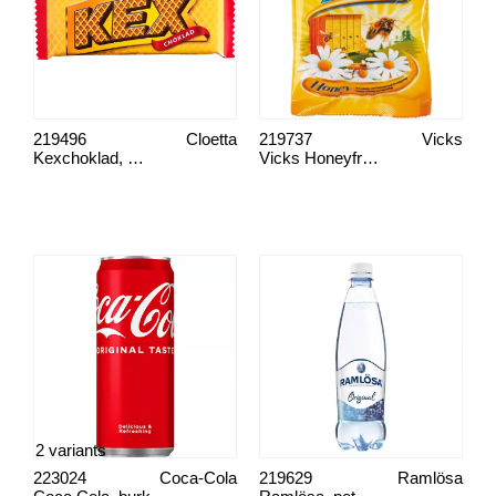
219496
Cloetta
219737
Vicks
Kexchoklad, Cloetta
Vicks Honeyfresh halstablett
2 variants
223024
Coca-Cola
219629
Ramlösa