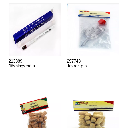
213389
297743
Jäsningsmätare, p.p
Jäsrör, p.p