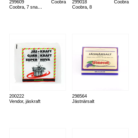
299609
Coobra
299018
Coobra
Coobra, 7 snabbsats
Coobra, 8
200222
298564
Vendor, jäskraft
Jästnärsalt