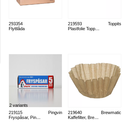
293354
219593
Toppits
Flyttlåda
Plastfolie Toppits 50 m
2 variants
219115
Pingvin
219640
Brewmatic
Fryspåsar, Pingvin
Kaffefilter, Brewmatic