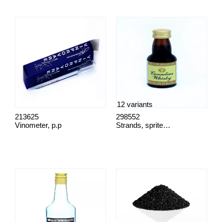
12 variants
213625
298552
Vinometer, p.p
Strands, spritessenser