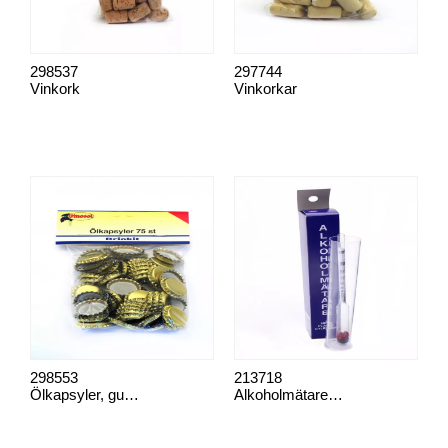
298537
297744
Vinkork
Vinkorkar
298553
213718
Ölkapsyler, guld 75 st p.p
Alkoholmätare, 22 cm