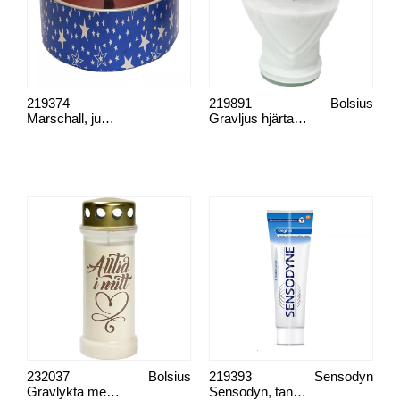
219374
219891
Bolsius
Marschall, jumbo
Gravljus hjärta glas
232037
Bolsius
219393
Sensodyn
Gravlykta med text
Sensodyn, tandkräm original