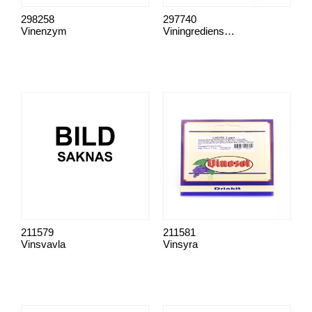
298258
297740
Vinenzym
Viningredienser, komplett
211579
211581
Vinsvavla
Vinsyra