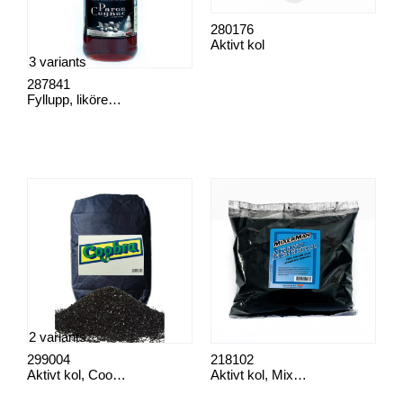
280176
Aktivt kol
3 variants
287841
Fyllupp, likörextrat
2 variants
299004
218102
Aktivt kol, Coobra säck
Aktivt kol, Mixerman