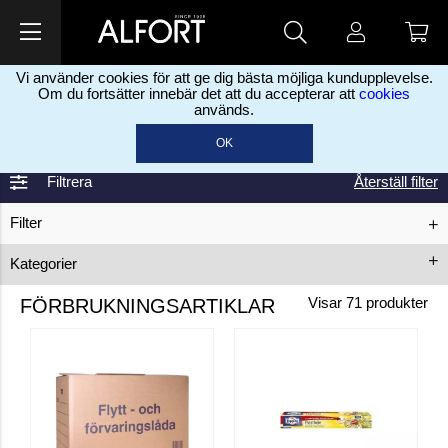
Vi använder cookies för att ge dig bästa möjliga kundupplevelse.
Om du fortsätter innebär det att du accepterar att
cookies
används.
Home
Forbrugsvarer
>
OK
Filtrera
Återställ filter
Filter
Kategorier
Forbrugsvarer
Lys
Engangsartikler
FÖRBRUKNINGSARTIKLAR
Visar
71
produkter
Fødevarebehandling
Livsmidler
Brygning
Drikkevarer
Slik
Vinsæt