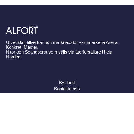
Utvecklar, tillverkar och marknadsför varumärkena Arena,
Konkret, Mäster,
Nitor och Scandborst som säljs via återförsäljare i hela
Norden.
Byt land
Kontakta oss
Om Alfort
Press
Policy
Varumärken
Bildbank