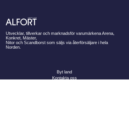
Utvecklar, tillverkar och marknadsför varumärkena Arena,
Konkret, Mäster,
Nitor och Scandborst som säljs via återförsäljare i hela
Norden.
Byt land
Kontakta oss
Om Alfort
Press
Policy
Varumärken
Bildbank
Alfort AB, Tel 08-704 45 00 Box 110 43, 161 11 Bromma,
ORG.NR: 556027-8409