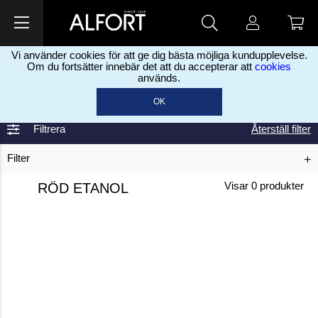
Vi använder cookies för att ge dig bästa möjliga kundupplevelse.
Om du fortsätter innebär det att du accepterar att
cookies
används.
Home
Kemikalier
Basis kemikalier og andet
Rød etanol
>
>
>
OK
Filtrera
Återställ filter
Filter
RÖD ETANOL
Visar
0
produkter