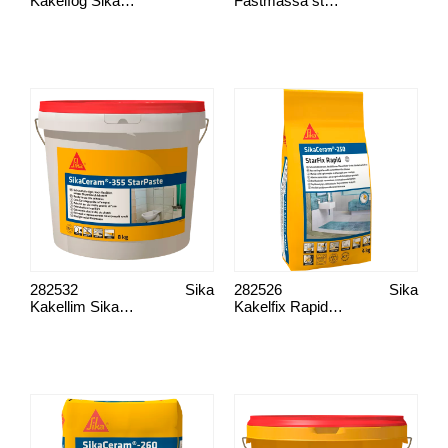
Kakelfog SikaCeram 690
Fästmassa standard SikaCeram 204 medium
282532
Sika
282526
Sika
Kakellim SikaCeram-355
Kakelfix Rapid SikaCeram-250