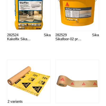
282524
Sika
282529
Sika
Kakelfix SikaCeram-260 StarFlex
Sikafloor-02 primer
2 variants