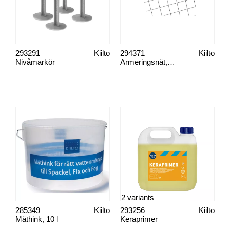
293291
Kiilto
294371
Kiilto
Nivåmarkör
Armeringsnät, 80 cm x 120 cm
2 variants
285349
Kiilto
293256
Kiilto
Mäthink, 10 l
Keraprimer