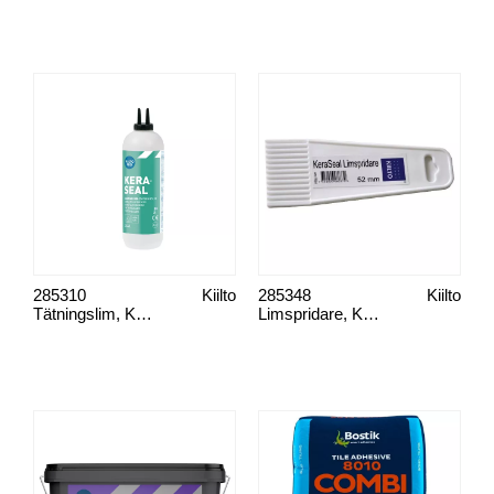
285310
Kiilto
285348
Kiilto
Tätningslim, Kera Seal
Limspridare, Keraseal 52 mm