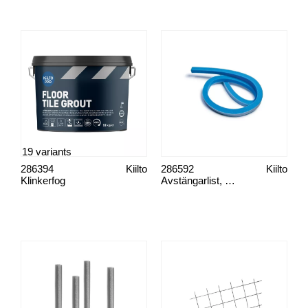
19 variants
286394
Kiilto
286592
Kiilto
Klinkerfog
Avstängarlist, 3 cm x 3 cm