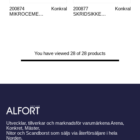
200874
Konkral
200877
Konkral
MIKROCEMENT SILVER SUN 150 SORT
SKRIDSIKKERHED TIL MIKROCEMENTSKÆRM 150
You have viewed 28 of 28 products
Utvecklar, tillverkar och marknadsför varumärkena Arena,
Konkret, Mäster,
Nitor och Scandborst som säljs via återförsäljare i hela
Norden.