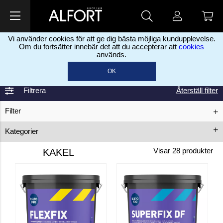
Vi använder cookies för att ge dig bästa möjliga kundupplevelse.
Om du fortsätter innebär det att du accepterar att
cookies
används.
Home
Lim, fuge & spartel
Fliser
>
>
OK
Filtrera
Återställ filter
Filter
Kategorier
Klæbemasse
Flisefuge
Fliselim
KAKEL
Visar
28
produkter
Primer
Tilbehør
Tætningslag ++
Andet