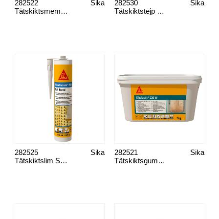
282522
Sika
282530
Sika
Tätskiktsmembrane SikaCeram
Tätskiktstejp SikaSeal Tape F
282525
Sika
282521
Sika
Tätskiktslim SikaCeram-920 Foil Bond
Tätskiktsgummi Sikalastic-220W