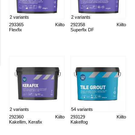
2 variants
2 variants
293365
Kiilto
292358
Kiilto
Flexfix
Superfix DF
2 variants
54 variants
292360
Kiilto
293129
Kiilto
Kakellim, Kerafix
Kakelfog