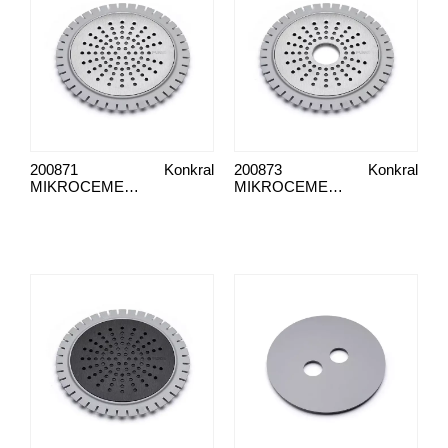
200871
Konkral
200873
Konkral
MIKROCEMENT SILVER SUN 150 RUSTFRIT
MIKROCEMENTSKÆRM 150 MED UDSKÆRING I RUSTFRIT STÅL