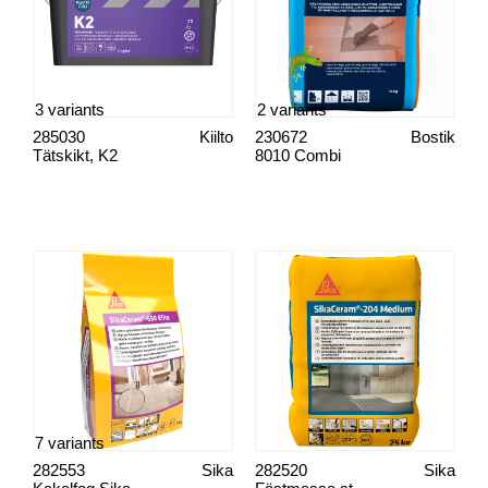
3 variants
2 variants
285030
Kiilto
230672
Bostik
Tätskikt, K2
8010 Combi
7 variants
282553
Sika
282520
Sika