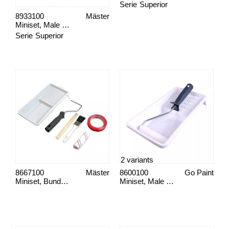
Serie
Superior
8933100
Mäster
Miniset, Male Snedkerarbejde/Døre
Serie
Superior
2 variants
8667100
Mäster
8600100
Go Paint
Miniset, Bundarveset
Miniset, Male Fin Overflade