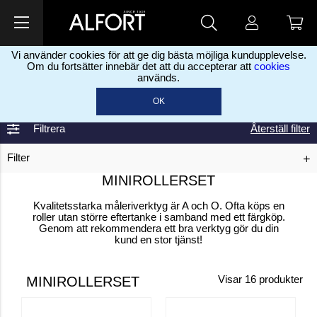
Vi använder cookies för att ge dig bästa möjliga kundupplevelse.
Om du fortsätter innebär det att du accepterar att
cookies
används.
Home
Maleprodukter
Rollers & Rollerbøjler
Minirollersæt
>
>
>
OK
Filtrera
Återställ filter
Filter
MINIROLLERSET
Kvalitetsstarka måleriverktyg är A och O. Ofta köps en
roller utan större eftertanke i samband med ett färgköp.
Genom att rekommendera ett bra verktyg gör du din
kund en stor tjänst!
MINIROLLERSET
Visar
16
produkter