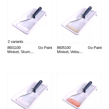
2 variants
8601100
Go Paint
8605100
Go Paint
Miniset, Skum Male X-Fin overflade
Miniset, Velour Male Lak-/Snedkerfarve