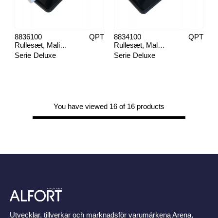
8836100
QPT
8834100
QPT
Rullesæt, Maling loft/væg
Rullesæt, Male alle flader
Serie
Deluxe
Serie
Deluxe
You have viewed 16 of 16 products
Utvecklar, tillverkar och marknadsför varumärkena Arena,