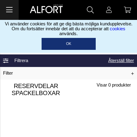
Vi använder cookies för att ge dig bästa möjliga kundupplevelse.
Om du fortsätter innebär det att du accepterar att
cookies
används.
Home
Maleprodukter
Automatiska
>
>
OK
spackelverktyg
Reservdelar spackelboxar
>
Filtrera
Återställ filter
Filter
RESERVDELAR
Visar
0
produkter
SPACKELBOXAR