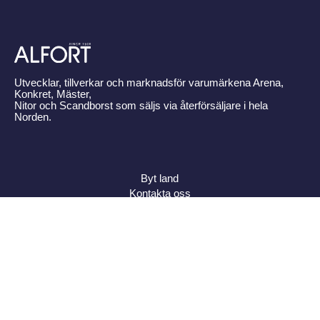
Utvecklar, tillverkar och marknadsför varumärkena Arena,
Konkret, Mäster,
Nitor och Scandborst som säljs via återförsäljare i hela
Norden.
Byt land
Kontakta oss
Om Alfort
Press
Policy
Varumärken
Bildbank
Alfort AB, Tel 08-704 45 00 Box 110 43, 161 11 Bromma,
ORG.NR: 556027-8409