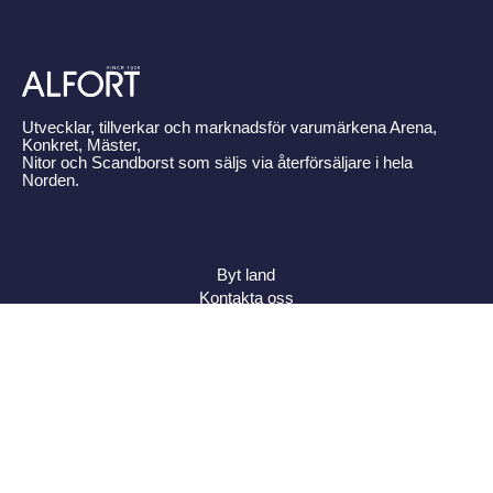
Utvecklar, tillverkar och marknadsför varumärkena Arena,
Konkret, Mäster,
Nitor och Scandborst som säljs via återförsäljare i hela
Norden.
Byt land
Kontakta oss
Om Alfort
Press
Policy
Varumärken
Bildbank
Alfort AB, Tel 08-704 45 00 Box 110 43, 161 11 Bromma,
ORG.NR: 556027-8409