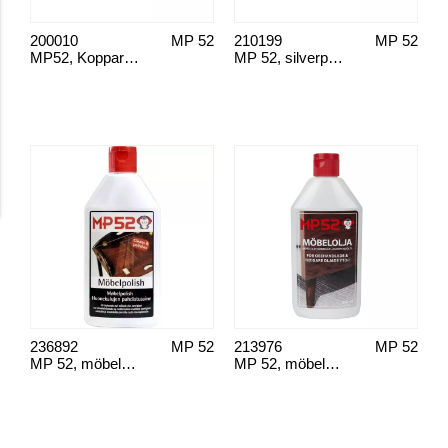
200010
MP 52
210199
MP 52
MP52, Kopparrent
MP 52, silverputs
236892
MP 52
213976
MP 52
MP 52, möbelpolish
MP 52, möbelolja