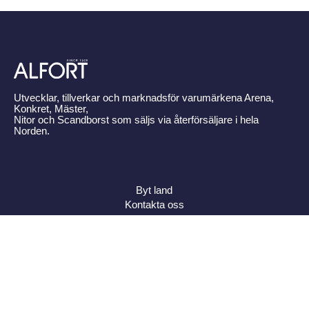
Utvecklar, tillverkar och marknadsför varumärkena Arena,
Konkret, Mäster,
Nitor och Scandborst som säljs via återförsäljare i hela
Norden.
Byt land
Kontakta oss
Om Alfort
Press
Policy
Varumärken
Bildbank