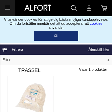
Vi använder cookies för att ge dig bästa möjliga kundupplevelse.
Om du fortsätter innebär det att du accepterar att
cookies
används.
Home
Rengøringsmateriale &
>
OK
Rengørin
Rengørings++
Trassel
>
>
Filtrera
Återställ filter
Filter
TRASSEL
Visar
1
produkter