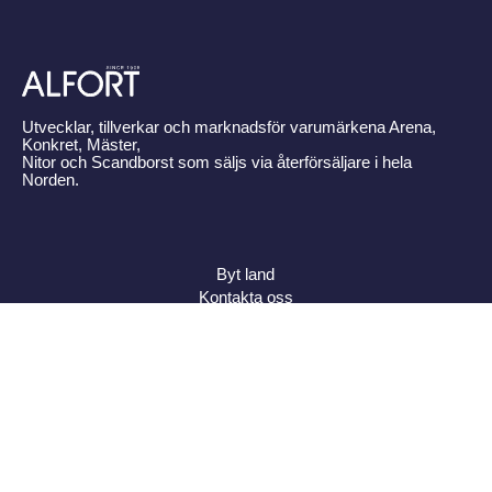
Utvecklar, tillverkar och marknadsför varumärkena Arena,
Konkret, Mäster,
Nitor och Scandborst som säljs via återförsäljare i hela
Norden.
Byt land
Kontakta oss
Om Alfort
Press
Policy
Varumärken
Bildbank
Alfort AB, Tel 08-704 45 00 Box 110 43, 161 11 Bromma,
ORG.NR: 556027-8409