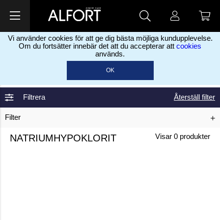
Vi använder cookies för att ge dig bästa möjliga kundupplevelse.
Om du fortsätter innebär det att du accepterar att
cookies
används.
Home
Kemikalier
Basis kemikalier og
>
>
OK
andet
Natriumhypoklorit
>
Filtrera
Återställ filter
Filter
NATRIUMHYPOKLORIT
Visar
0
produkter