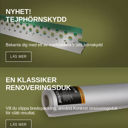
NYHET!
TEJPHÖRNSKYDD
Bekanta dig med ett av marknadens bästa hörnskydd
LÄS MER
EN KLASSIKER
RENOVERINGSDUK
Vill du slippa bredspackling, använd Konkret renoveringsduk –
för slätt resultat.
LÄS MER