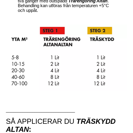
två gånger med outspädd
Trärengöring Altan
.
Behandling kan utföras från temperaturen +5°C
och uppåt.
_____________________________
SÅ APPLICERAR DU
TRÄSKYDD
ALTAN
: