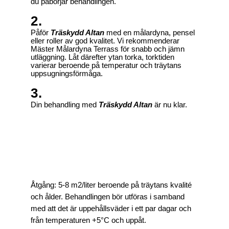
du påbörjar behandlingen.
2.
Påför
Träskydd Altan
med en målardyna, pensel
eller roller av god kvalitet. Vi rekommenderar
Mäster Målardyna Terrass för snabb och jämn
utläggning. Låt därefter ytan torka, torktiden
varierar beroende på temperatur och träytans
uppsugningsförmåga.
3.
Din behandling med
Träskydd Altan
är nu klar.
Åtgång:
5-8 m2/liter beroende på träytans kvalité
och ålder. Behandlingen bör utföras i samband
med att det är uppehållsväder i ett par dagar och
från temperaturen +5°C och uppåt.