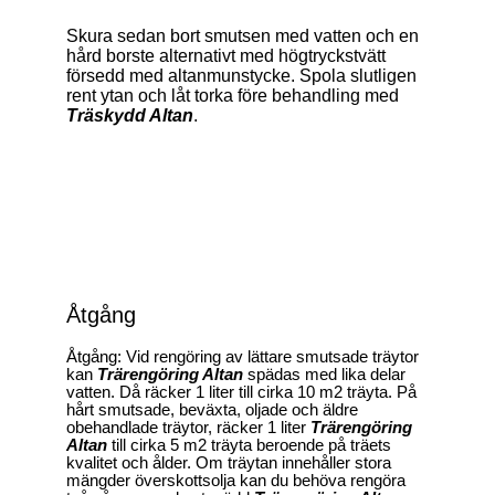
Skura sedan bort smutsen med vatten och en
hård borste alternativt med högtryckstvätt
försedd med altanmunstycke. Spola slutligen
rent ytan och låt torka före behandling med
Träskydd Altan
.
Åtgång
Åtgång: Vid rengöring av lättare smutsade träytor
kan
Trärengöring Altan
spädas med lika delar
vatten. Då räcker 1 liter till cirka 10 m2 träyta. På
hårt smutsade, beväxta, oljade och äldre
obehandlade träytor, räcker 1 liter
Trärengöring
Altan
till cirka 5 m2 träyta beroende på träets
kvalitet och ålder. Om träytan innehåller stora
mängder överskottsolja kan du behöva rengöra