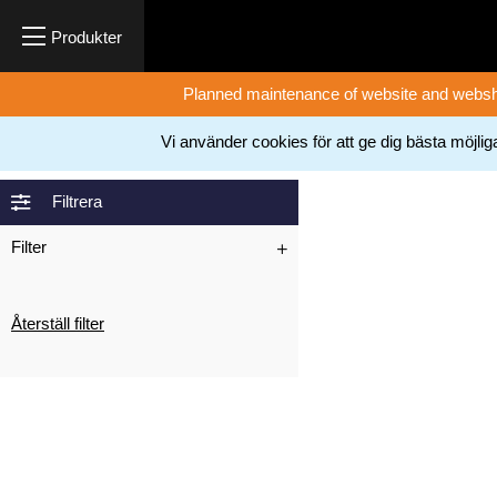
Planned maintenance of website and websh
Vi använder cookies för att ge dig bästa möjli
Home
Tassoglas
>
Filtrera
Filter
Återställ filter