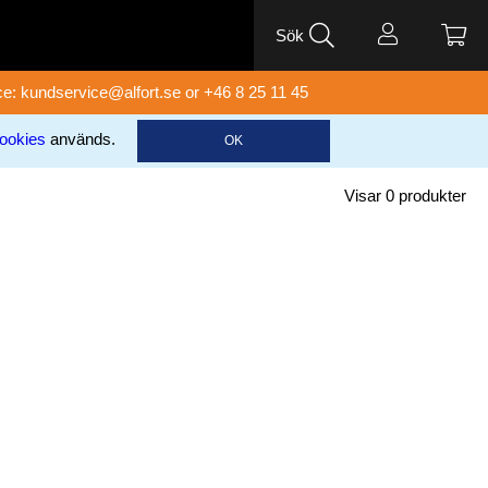
Sök
ce:
kundservice@alfort.se
or +46 8 25 11 45
ookies
används.
OK
Visar
0
produkter