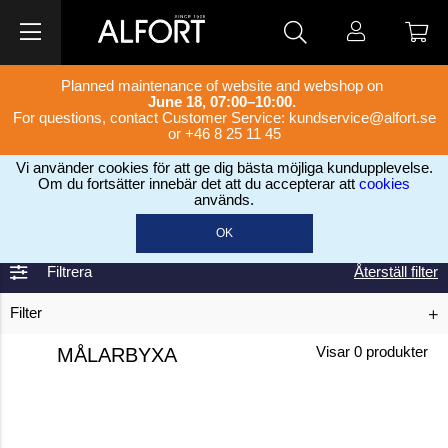
Planned maintenance of website and webshop on
June 18, 07:00–10:00.
For questions, contact Customer Service:
kundservice@alfort.se
or +46 8 25 11 45
Vi använder cookies för att ge dig bästa möjliga kundupplevelse.
Om du fortsätter innebär det att du accepterar att
cookies
används.
Home
Skyddsprodukter
Skyddskläder
Målarbyxa
>
>
>
OK
Filtrera
Återställ filter
Filter
MÅLARBYXA
Visar
0
produkter