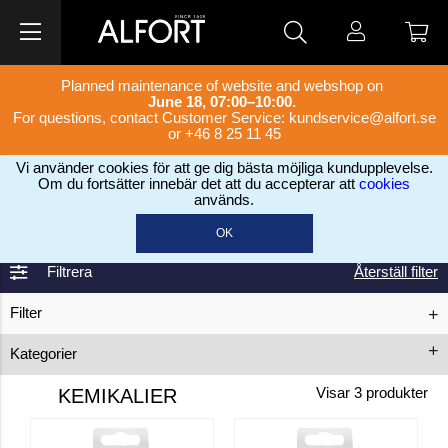
Planned maintenance of website and webshop on
June 18, 07:00–10:00.
For questions, contact Customer Service:
kundservice@alfort.se
or +46 8 25 11 45
Vi använder cookies för att ge dig bästa möjliga kundupplevelse.
Om du fortsätter innebär det att du accepterar att
cookies
används.
Home
Kemikalier
>
OK
Filtrera
Återställ filter
Filter
Kategorier
Utomhus
Rengöring och
Pool & Spa
KEMIKALIER
Visar
3
produkter
behandlingar
behandlingar
Tillbehör