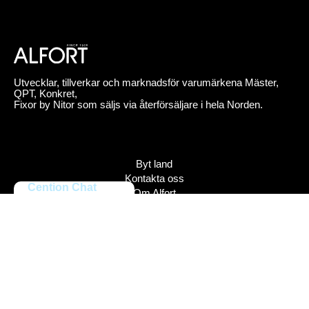
Utvecklar, tillverkar och marknadsför varumärkena Mäster,
QPT, Konkret,
Fixor by Nitor som säljs via återförsäljare i hela Norden.
Byt land
Kontakta oss
Cention Chat
Om Alfort
Jobba hos oss
Press
Policy
Varumärken
Bildbank
Alfort AB, Tel 08-704 45 00 Box 110 43, 161 11 Bromma,