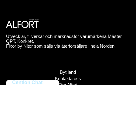
Utvecklar, tillverkar och marknadsför varumärkena Mäster,
QPT, Konkret,
Fixor by Nitor som säljs via återförsäljare i hela Norden.
Byt land
Kontakta oss
Cention Chat
Om Alfort
Jobba hos oss
Press
Policy
Varumärken
Bildbank
Alfort AB, Tel 08-704 45 00 Box 110 43, 161 11 Bromma,