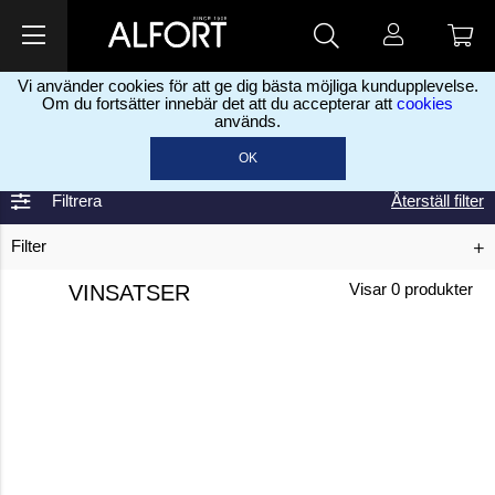
Vi använder cookies för att ge dig bästa möjliga kundupplevelse.
Om du fortsätter innebär det att du accepterar att
cookies
används.
Hem
Förbrukningsartiklar
Livsmedel
Vinsatser
>
>
>
OK
Filtrera
Återställ filter
Filter
VINSATSER
Visar
0
produkter