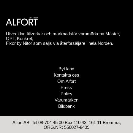
Utvecklar, tillverkar och marknadsför varumärkena Mäster,
QPT, Konkret,
Fixor by Nitor som säljs via återförsäljare i hela Norden.
Byt land
Kontakta oss
Om Alfort
Press
Policy
Varumärken
Bildbank
Alfort AB, Tel 08-704 45 00 Box 110 43, 161 11 Bromma,
ORG.NR: 556027-8409