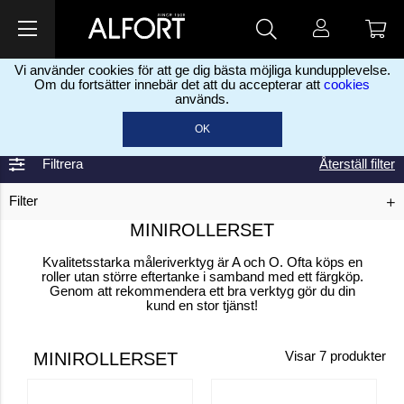
Vi använder cookies för att ge dig bästa möjliga kundupplevelse.
Om du fortsätter innebär det att du accepterar att
cookies
används.
Home
Minirollerset
>
OK
Filtrera
Återställ filter
Filter
MINIROLLERSET
Kvalitetsstarka måleriverktyg är A och O. Ofta köps en
roller utan större eftertanke i samband med ett färgköp.
Genom att rekommendera ett bra verktyg gör du din
kund en stor tjänst!
MINIROLLERSET
Visar
7
produkter