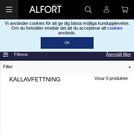
Vi använder cookies för att ge dig bästa möjliga kundupplevelse.
Om du fortsätter innebär det att du accepterar att
cookies
används.
Home
Kallavfettning
>
OK
Filtrera
Återställ filter
Filter
KALLAVFETTNING
Visar
0
produkter